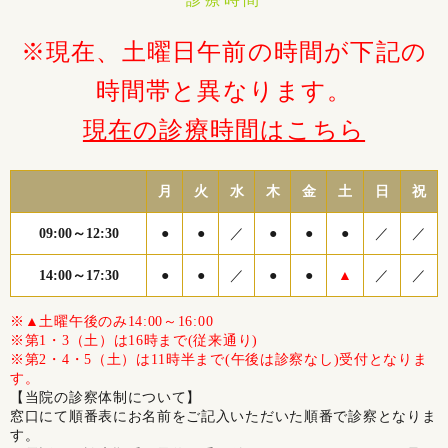
※現在、土曜日午前の時間が下記の
時間帯と異なります。
現在の診療時間はこちら
月
火
水
木
金
土
日
祝
09:00～12:30
●
●
／
●
●
●
／
／
14:00～17:30
●
●
／
●
●
▲
／
／
※▲土曜午後のみ14:00～16:00
※第1・3（土）は16時まで(従来通り)
※第2・4・5（土）は11時半まで(午後は診察なし)受付となりま
す。
【当院の診察体制について】
窓口にて順番表にお名前をご記入いただいた順番で診察となりま
す。